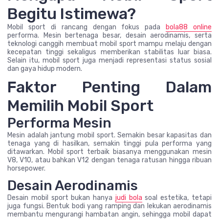
Begitu Istimewa?
Mobil sport di rancang dengan fokus pada
bola88 online
performa. Mesin bertenaga besar, desain aerodinamis, serta
teknologi canggih membuat mobil sport mampu melaju dengan
kecepatan tinggi sekaligus memberikan stabilitas luar biasa.
Selain itu, mobil sport juga menjadi representasi status sosial
dan gaya hidup modern.
Faktor Penting Dalam
Memilih Mobil Sport
Performa Mesin
Mesin adalah jantung mobil sport. Semakin besar kapasitas dan
tenaga yang di hasilkan, semakin tinggi pula performa yang
ditawarkan. Mobil sport terbaik biasanya menggunakan mesin
V8, V10, atau bahkan V12 dengan tenaga ratusan hingga ribuan
horsepower.
Desain Aerodinamis
Desain mobil sport bukan hanya
judi bola
soal estetika, tetapi
juga fungsi. Bentuk bodi yang ramping dan lekukan aerodinamis
membantu mengurangi hambatan angin, sehingga mobil dapat