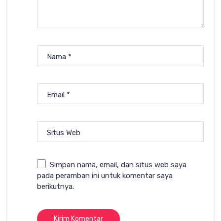
Nama
*
Email
*
Situs Web
Simpan nama, email, dan situs web saya
pada peramban ini untuk komentar saya
berikutnya.