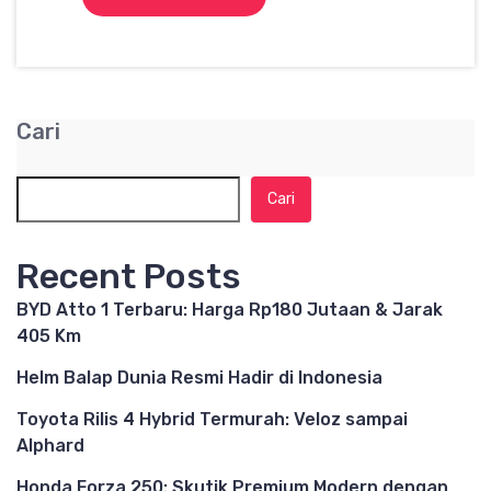
Cari
Cari
Recent Posts
BYD Atto 1 Terbaru: Harga Rp180 Jutaan & Jarak
405 Km
Helm Balap Dunia Resmi Hadir di Indonesia
Toyota Rilis 4 Hybrid Termurah: Veloz sampai
Alphard
Honda Forza 250: Skutik Premium Modern dengan