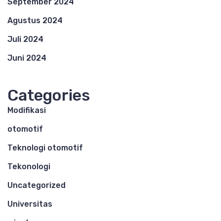
September 2024
Agustus 2024
Juli 2024
Juni 2024
Categories
Modifikasi
otomotif
Teknologi otomotif
Tekonologi
Uncategorized
Universitas