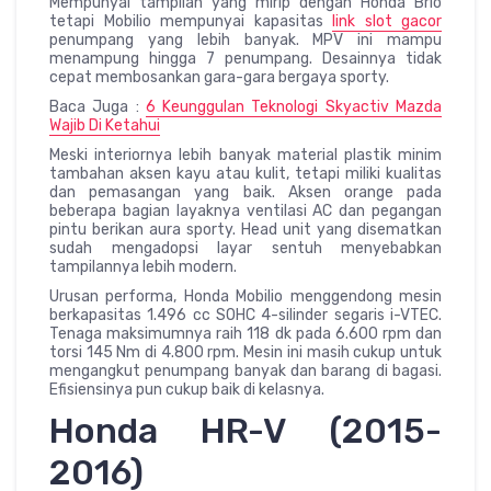
Mempunyai tampilan yang mirip dengan Honda Brio
tetapi Mobilio mempunyai kapasitas
link slot gacor
penumpang yang lebih banyak. MPV ini mampu
menampung hingga 7 penumpang. Desainnya tidak
cepat membosankan gara-gara bergaya sporty.
Baca Juga :
6 Keunggulan Teknologi Skyactiv Mazda
Wajib Di Ketahui
Meski interiornya lebih banyak material plastik minim
tambahan aksen kayu atau kulit, tetapi miliki kualitas
dan pemasangan yang baik. Aksen orange pada
beberapa bagian layaknya ventilasi AC dan pegangan
pintu berikan aura sporty. Head unit yang disematkan
sudah mengadopsi layar sentuh menyebabkan
tampilannya lebih modern.
Urusan performa, Honda Mobilio menggendong mesin
berkapasitas 1.496 cc SOHC 4-silinder segaris i-VTEC.
Tenaga maksimumnya raih 118 dk pada 6.600 rpm dan
torsi 145 Nm di 4.800 rpm. Mesin ini masih cukup untuk
mengangkut penumpang banyak dan barang di bagasi.
Efisiensinya pun cukup baik di kelasnya.
Honda HR-V (2015-
2016)