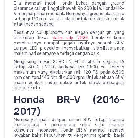
Bila mencari mobil Honda bekas dengan ground
clearance cukup tinggi dibawah Rp 200 juta, Honda HR-
V menjadi pilihan menarik. Mempunyai ground clearance
setinggi 170 mm sudah cukup untuk melalui jalur rusak
atau medan sedang.
Desainnya cukup sporty dan elegan dengan gril yang
berukuran besar
data sdy 2024
beraksen krom
membuatnya nampak gagah layaknya sebuah SUV.
Lampu LED proyektor menyebabkan visibilitas pada
malam hari selamanya terjaga dengan baik.
Mengusung mesin SOHC i-VTEC 4-silinder segaris 16
katup SOHC i-VTEC berkapasitas 1.500 cc. Tenaga
maksimum yang dikeluarkan raih 120 PS pada 6.600
rpm dan torsi 145 Nm di 4.600 rpm. Untuk sebuah SUV,
mesin berikut sudah cukup untuk diajak berpergian
nampak kota.
Honda BR-V (2016-
2017)
Mempunyai mobil dengan cii-ciri SUV tetapi mampu
menampung 7 penumpang keliru satu idaman
konsumen Indonesia. Honda BR-V mampu menjadi
jawaban bakal kebutuhan itu dengan mengambil basis