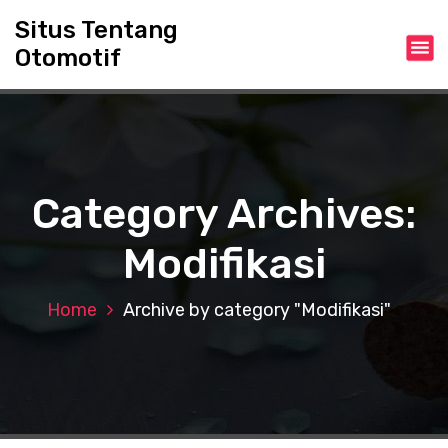
S
Situs Tentang
k
Otomotif
i
p
t
o
c
o
n
Category Archives:
t
e
Modifikasi
n
t
Home
Archive by category "Modifikasi"