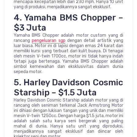
mencapai kecepatan lebih dari 230 mph. Hanya 10 unit
yang di produksi, menjadikannya sangat eksklusif.
4. Yamaha BMS Chopper –
$3 Juta
Yamaha BMS Chopper adalah motor custom yang di
rancang
pengeluaran sgp
dengan detail artistik yang
luar biasa. Motor ini di lapisi dengan emas 24 karat dan
memiliki kursi yang terbuat dari kulit buaya. Di tenagai
oleh mesin V-twin 1700cc, motor ini tidak hanya indah
tetapi juga bertenaga. Yamaha BMS Chopper adalah
simbol kemewahan dan eksklusivitas dalam dunia
sepeda motor.
5. Harley Davidson Cosmic
Starship – $1.5 Juta
Harley Davidson Cosmic Starship adalah motor yang di
rancang oleh seniman terkenal Jack Armstrong Motor
ini dihiasi dengan lukisan tangan yang unik dan memiliki
mesin V-twin 1250cc. Dengan harga $1.5 juta, motor ini
adalah salah satu karya seni bergerak yang paling
mahal di dunia. Hanya satu unit yang diproduksi,
menjadikannya sangat eksklusif dan diincar oleh
kolektor seni dan motor.