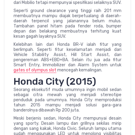
dari Mobilio tetapi mempunyai spesifikasi selaiknya SUV.
Seperti ground clearance yang tinggi raih 201 mm
membuatnya mampu diajak berpetualang di daerah-
daerah terpencil yang jalanannya belum mulus.
Tambahan panel hitam pada fender roda, bumper
depan dan belakang membuatnya terhitung kuat
kesan gagah layaknya SUV.
Kelebihan lain dari Honda BR-V ialah fitur yang
berlimpah. Seperti fitur keselamatan menjadi dari
Vehicle Stability Assist, Hill Start Assist, dan
pengereman ABS+EBD+BA. Selain itu jua ada fitur
Smart Entry, Immobilizer dan Alarm System untuk
gates of olympus slot
mencegah kemalingan.
Honda City (2015)
Seorang eksekutif muda umumnya ingin mobil sedan
sebagai citra mewah yang menjadi stereotipe
penduduk pada umumnya. Honda City memproduksi
tahun 2015 mampu menjadi solusi gara-gara
banderolnya dibawah Rp 200 juta.
Meski berjenis sedan, Honda City mempunyai desain
yang sporty. Desain lampu dan grillnya sekilas mirip
dengan sang kakak, Honda Civic. Seluruh lampu utama
sudah menggunakan LED untuk menolong visibilitas