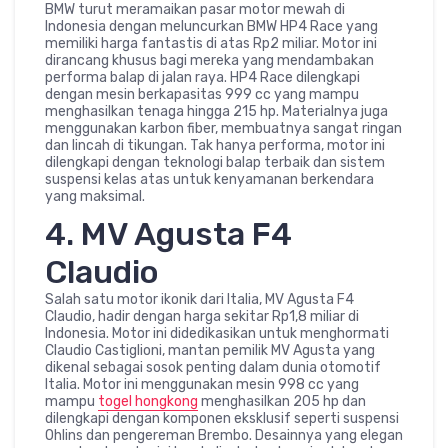
BMW turut meramaikan pasar motor mewah di
Indonesia dengan meluncurkan BMW HP4 Race yang
memiliki harga fantastis di atas Rp2 miliar. Motor ini
dirancang khusus bagi mereka yang mendambakan
performa balap di jalan raya. HP4 Race dilengkapi
dengan mesin berkapasitas 999 cc yang mampu
menghasilkan tenaga hingga 215 hp. Materialnya juga
menggunakan karbon fiber, membuatnya sangat ringan
dan lincah di tikungan. Tak hanya performa, motor ini
dilengkapi dengan teknologi balap terbaik dan sistem
suspensi kelas atas untuk kenyamanan berkendara
yang maksimal.
4. MV Agusta F4
Claudio
Salah satu motor ikonik dari Italia, MV Agusta F4
Claudio, hadir dengan harga sekitar Rp1,8 miliar di
Indonesia. Motor ini didedikasikan untuk menghormati
Claudio Castiglioni, mantan pemilik MV Agusta yang
dikenal sebagai sosok penting dalam dunia otomotif
Italia. Motor ini menggunakan mesin 998 cc yang
mampu
togel hongkong
menghasilkan 205 hp dan
dilengkapi dengan komponen eksklusif seperti suspensi
Ohlins dan pengereman Brembo. Desainnya yang elegan