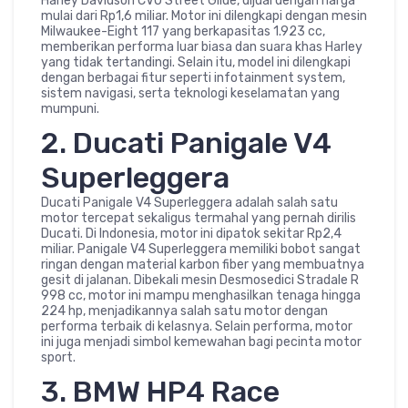
Harley Davidson CVO Street Glide, dijual dengan harga
mulai dari Rp1,6 miliar. Motor ini dilengkapi dengan mesin
Milwaukee-Eight 117 yang berkapasitas 1.923 cc,
memberikan performa luar biasa dan suara khas Harley
yang tidak tertandingi. Selain itu, model ini dilengkapi
dengan berbagai fitur seperti infotainment system,
sistem navigasi, serta teknologi keselamatan yang
mumpuni.
2. Ducati Panigale V4
Superleggera
Ducati Panigale V4 Superleggera adalah salah satu
motor tercepat sekaligus termahal yang pernah dirilis
Ducati. Di Indonesia, motor ini dipatok sekitar Rp2,4
miliar. Panigale V4 Superleggera memiliki bobot sangat
ringan dengan material karbon fiber yang membuatnya
gesit di jalanan. Dibekali mesin Desmosedici Stradale R
998 cc, motor ini mampu menghasilkan tenaga hingga
224 hp, menjadikannya salah satu motor dengan
performa terbaik di kelasnya. Selain performa, motor
ini juga menjadi simbol kemewahan bagi pecinta motor
sport.
3. BMW HP4 Race