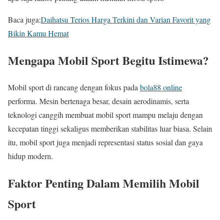
Baca juga:
Daihatsu Terios Harga Terkini dan Varian Favorit yang
Bikin Kamu Hemat
Mengapa Mobil Sport Begitu Istimewa?
Mobil sport di rancang dengan fokus pada
bola88 online
performa. Mesin bertenaga besar, desain aerodinamis, serta
teknologi canggih membuat mobil sport mampu melaju dengan
kecepatan tinggi sekaligus memberikan stabilitas luar biasa. Selain
itu, mobil sport juga menjadi representasi status sosial dan gaya
hidup modern.
Faktor Penting Dalam Memilih Mobil
Sport