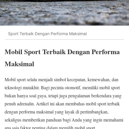
Sport Terbaik Dengan Performa Maksimal
Mobil Sport Terbaik Dengan Performa
Maksimal
Mobil sport selalu menjadi simbol kecepatan, kemewahan, dan
teknologi mutakhir. Bagi pecinta otomotif, memiliki mobil sport
bukan hanya soal gaya, tetapi juga pengalaman berkendara yang
penuh adrenalin. Artikel ini akan membahas mobil sport terbaik
dengan performa maksimal yang layak di pertimbangkan,
sekaligus memberikan panduan bagi Anda yang ingin memahami
apa saja faktor penting dalam memilih mobil sport.