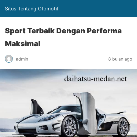
Situs Tentang Otomotif
Sport Terbaik Dengan Performa
Maksimal
admin
8 bulan ago