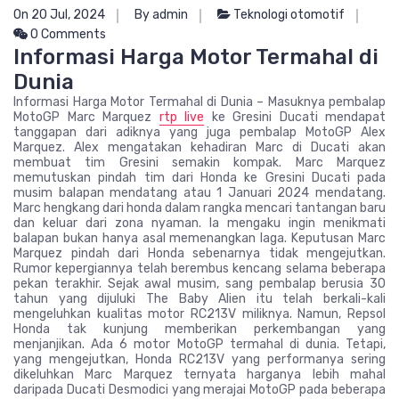
On 20 Jul, 2024
By admin
Teknologi otomotif
0 Comments
Informasi Harga Motor Termahal di
Dunia
Informasi Harga Motor Termahal di Dunia – Masuknya pembalap
MotoGP Marc Marquez
rtp live
ke Gresini Ducati mendapat
tanggapan dari adiknya yang juga pembalap MotoGP Alex
Marquez. Alex mengatakan kehadiran Marc di Ducati akan
membuat tim Gresini semakin kompak. Marc Marquez
memutuskan pindah tim dari Honda ke Gresini Ducati pada
musim balapan mendatang atau 1 Januari 2024 mendatang.
Marc hengkang dari honda dalam rangka mencari tantangan baru
dan keluar dari zona nyaman. Ia mengaku ingin menikmati
balapan bukan hanya asal memenangkan laga. Keputusan Marc
Marquez pindah dari Honda sebenarnya tidak mengejutkan.
Rumor kepergiannya telah berembus kencang selama beberapa
pekan terakhir. Sejak awal musim, sang pembalap berusia 30
tahun yang dijuluki The Baby Alien itu telah berkali-kali
mengeluhkan kualitas motor RC213V miliknya. Namun, Repsol
Honda tak kunjung memberikan perkembangan yang
menjanjikan. Ada 6 motor MotoGP termahal di dunia. Tetapi,
yang mengejutkan, Honda RC213V yang performanya sering
dikeluhkan Marc Marquez ternyata harganya lebih mahal
daripada Ducati Desmodici yang merajai MotoGP pada beberapa