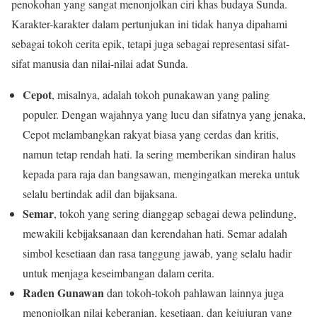
penokohan yang sangat menonjolkan ciri khas budaya Sunda.
Karakter-karakter dalam pertunjukan ini tidak hanya dipahami
sebagai tokoh cerita epik, tetapi juga sebagai representasi sifat-
sifat manusia dan nilai-nilai adat Sunda.
Cepot
, misalnya, adalah tokoh punakawan yang paling
populer. Dengan wajahnya yang lucu dan sifatnya yang jenaka,
Cepot melambangkan rakyat biasa yang cerdas dan kritis,
namun tetap rendah hati. Ia sering memberikan sindiran halus
kepada para raja dan bangsawan, mengingatkan mereka untuk
selalu bertindak adil dan bijaksana.
Semar
, tokoh yang sering dianggap sebagai dewa pelindung,
mewakili kebijaksanaan dan kerendahan hati. Semar adalah
simbol kesetiaan dan rasa tanggung jawab, yang selalu hadir
untuk menjaga keseimbangan dalam cerita.
Raden Gunawan
dan tokoh-tokoh pahlawan lainnya juga
menonjolkan nilai keberanian, kesetiaan, dan kejujuran yang