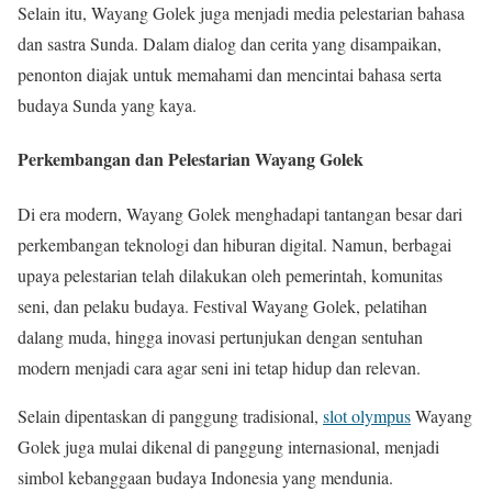
Selain itu, Wayang Golek juga menjadi media pelestarian bahasa
dan sastra Sunda. Dalam dialog dan cerita yang disampaikan,
penonton diajak untuk memahami dan mencintai bahasa serta
budaya Sunda yang kaya.
Perkembangan dan Pelestarian Wayang Golek
Di era modern, Wayang Golek menghadapi tantangan besar dari
perkembangan teknologi dan hiburan digital. Namun, berbagai
upaya pelestarian telah dilakukan oleh pemerintah, komunitas
seni, dan pelaku budaya. Festival Wayang Golek, pelatihan
dalang muda, hingga inovasi pertunjukan dengan sentuhan
modern menjadi cara agar seni ini tetap hidup dan relevan.
Selain dipentaskan di panggung tradisional,
slot olympus
Wayang
Golek juga mulai dikenal di panggung internasional, menjadi
simbol kebanggaan budaya Indonesia yang mendunia.