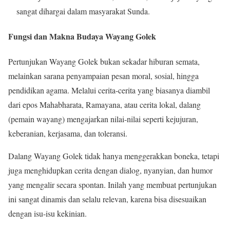
sangat dihargai dalam masyarakat Sunda.
Fungsi dan Makna Budaya Wayang Golek
Pertunjukan Wayang Golek bukan sekadar hiburan semata,
melainkan sarana penyampaian pesan moral, sosial, hingga
pendidikan agama. Melalui cerita-cerita yang biasanya diambil
dari epos Mahabharata, Ramayana, atau cerita lokal, dalang
(pemain wayang) mengajarkan nilai-nilai seperti kejujuran,
keberanian, kerjasama, dan toleransi.
Dalang Wayang Golek tidak hanya menggerakkan boneka, tetapi
juga menghidupkan cerita dengan dialog, nyanyian, dan humor
yang mengalir secara spontan. Inilah yang membuat pertunjukan
ini sangat dinamis dan selalu relevan, karena bisa disesuaikan
dengan isu-isu kekinian.