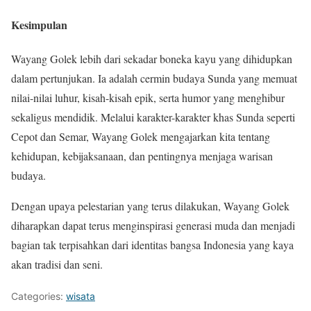
Kesimpulan
Wayang Golek lebih dari sekadar boneka kayu yang dihidupkan
dalam pertunjukan. Ia adalah cermin budaya Sunda yang memuat
nilai-nilai luhur, kisah-kisah epik, serta humor yang menghibur
sekaligus mendidik. Melalui karakter-karakter khas Sunda seperti
Cepot dan Semar, Wayang Golek mengajarkan kita tentang
kehidupan, kebijaksanaan, dan pentingnya menjaga warisan
budaya.
Dengan upaya pelestarian yang terus dilakukan, Wayang Golek
diharapkan dapat terus menginspirasi generasi muda dan menjadi
bagian tak terpisahkan dari identitas bangsa Indonesia yang kaya
akan tradisi dan seni.
Categories:
wisata