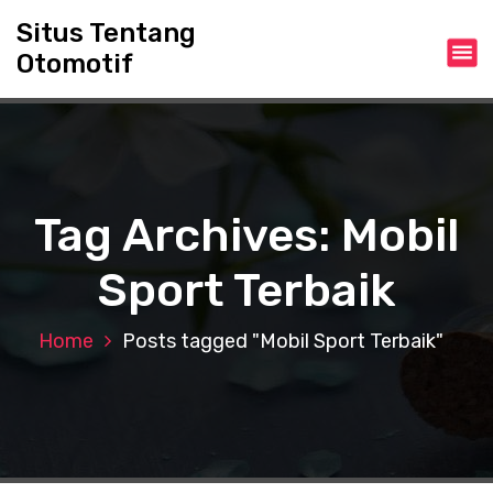
S
Situs Tentang
k
Otomotif
i
p
t
o
c
o
n
Tag Archives: Mobil
t
e
Sport Terbaik
n
t
Home
Posts tagged "Mobil Sport Terbaik"