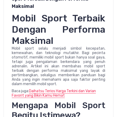
Maksimal
Mobil Sport Terbaik
Dengan Performa
Maksimal
Mobil sport selalu menjadi simbol kecepatan,
kemewahan, dan teknologi mutakhir. Bagi pecinta
otomotif, memiliki mobil sport bukan hanya soal gaya,
tetapi juga pengalaman berkendara yang penuh
adrenalin. Artikel ini akan membahas mobil sport
terbaik dengan performa maksimal yang layak di
pertimbangkan, sekaligus memberikan panduan bagi
Anda yang ingin memahami apa saja faktor penting
dalam memilih mobil sport.
Baca juga:
Daihatsu Terios Harga Terkini dan Varian
Favorit yang Bikin Kamu Hemat
Mengapa Mobil Sport
Begitu Istimewa?