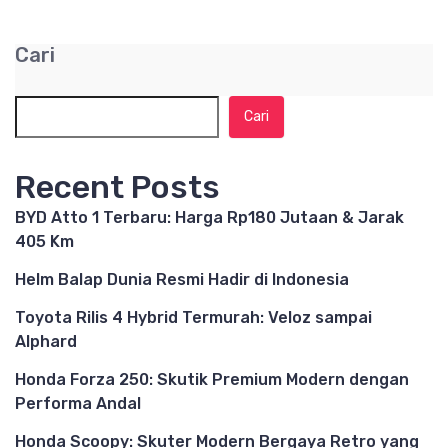
Cari
Cari
Recent Posts
BYD Atto 1 Terbaru: Harga Rp180 Jutaan & Jarak
405 Km
Helm Balap Dunia Resmi Hadir di Indonesia
Toyota Rilis 4 Hybrid Termurah: Veloz sampai
Alphard
Honda Forza 250: Skutik Premium Modern dengan
Performa Andal
Honda Scoopy: Skuter Modern Bergaya Retro yang