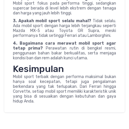
Mobil sport fokus pada performa tinggi, sedangkan
supercar berada di level lebih ekstrem dengan tenaga
dan harga yang jauh lebih tinggi.
3. Apakah mobil sport selalu mahal?
Tidak selalu.
Ada mobil sport dengan harga lebih terjangkau seperti
Mazda MX-5 atau Toyota GR Supra, meski
performanya tidak setinggi Ferrari atau Lamborghini.
4. Bagaimana cara merawat mobil sport agar
tetap prima?
Perawatan rutin di bengkel resmi,
penggunaan bahan bakar berkualitas, serta menjaga
kondisi ban dan rem adalah kunci utama.
Kesimpulan
Mobil sport terbaik dengan performa maksimal bukan
hanya soal kecepatan, tetapi juga pengalaman
berkendara yang tak terlupakan. Dari Ferrari hingga
Corvette, setiap mobil sport memiliki karakteristik unik
yang bisa di sesuaikan dengan kebutuhan dan gaya
hidup Anda.