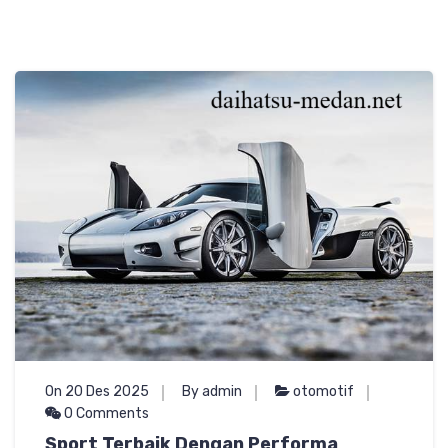
On 20 Des 2025
By admin
otomotif
0 Comments
Sport Terbaik Dengan Performa