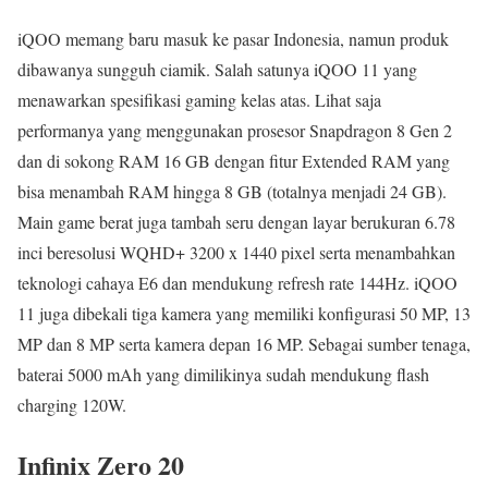
iQOO memang baru masuk ke pasar Indonesia, namun produk
dibawanya sungguh ciamik. Salah satunya iQOO 11 yang
menawarkan spesifikasi gaming kelas atas. Lihat saja
performanya yang menggunakan prosesor Snapdragon 8 Gen 2
dan di sokong RAM 16 GB dengan fitur Extended RAM yang
bisa menambah RAM hingga 8 GB (totalnya menjadi 24 GB).
Main game berat juga tambah seru dengan layar berukuran 6.78
inci beresolusi WQHD+ 3200 x 1440 pixel serta menambahkan
teknologi cahaya E6 dan mendukung refresh rate 144Hz. iQOO
11 juga dibekali tiga kamera yang memiliki konfigurasi 50 MP, 13
MP dan 8 MP serta kamera depan 16 MP. Sebagai sumber tenaga,
baterai 5000 mAh yang dimilikinya sudah mendukung flash
charging 120W.
Infinix Zero 20