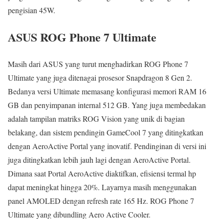
pengisian 45W.
ASUS ROG Phone 7 Ultimate
Masih dari ASUS yang turut menghadirkan ROG Phone 7
Ultimate yang juga ditenagai prosesor Snapdragon 8 Gen 2.
Bedanya versi Ultimate memasang konfigurasi memori RAM 16
GB dan penyimpanan internal 512 GB. Yang juga membedakan
adalah tampilan matriks ROG Vision yang unik di bagian
belakang, dan sistem pendingin GameCool 7 yang ditingkatkan
dengan AeroActive Portal yang inovatif. Pendinginan di versi ini
juga ditingkatkan lebih jauh lagi dengan AeroActive Portal.
Dimana saat Portal AeroActive diaktifkan, efisiensi termal hp
dapat meningkat hingga 20%. Layarnya masih menggunakan
panel AMOLED dengan refresh rate 165 Hz. ROG Phone 7
Ultimate yang dibundling Aero Active Cooler.