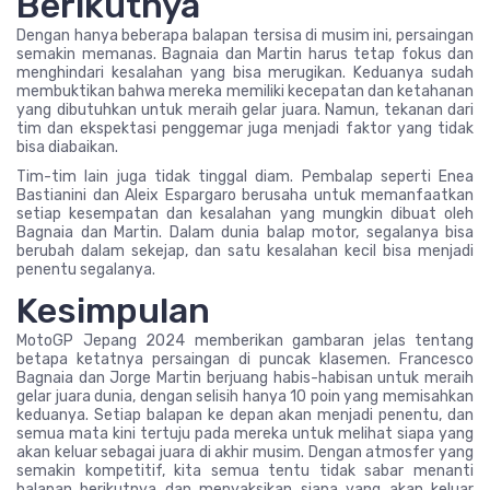
Berikutnya
Dengan hanya beberapa balapan tersisa di musim ini, persaingan
semakin memanas. Bagnaia dan Martin harus tetap fokus dan
menghindari kesalahan yang bisa merugikan. Keduanya sudah
membuktikan bahwa mereka memiliki kecepatan dan ketahanan
yang dibutuhkan untuk meraih gelar juara. Namun, tekanan dari
tim dan ekspektasi penggemar juga menjadi faktor yang tidak
bisa diabaikan.
Tim-tim lain juga tidak tinggal diam. Pembalap seperti Enea
Bastianini dan Aleix Espargaro berusaha untuk memanfaatkan
setiap kesempatan dan kesalahan yang mungkin dibuat oleh
Bagnaia dan Martin. Dalam dunia balap motor, segalanya bisa
berubah dalam sekejap, dan satu kesalahan kecil bisa menjadi
penentu segalanya.
Kesimpulan
MotoGP Jepang 2024 memberikan gambaran jelas tentang
betapa ketatnya persaingan di puncak klasemen. Francesco
Bagnaia dan Jorge Martin berjuang habis-habisan untuk meraih
gelar juara dunia, dengan selisih hanya 10 poin yang memisahkan
keduanya. Setiap balapan ke depan akan menjadi penentu, dan
semua mata kini tertuju pada mereka untuk melihat siapa yang
akan keluar sebagai juara di akhir musim. Dengan atmosfer yang
semakin kompetitif, kita semua tentu tidak sabar menanti
balapan berikutnya dan menyaksikan siapa yang akan keluar