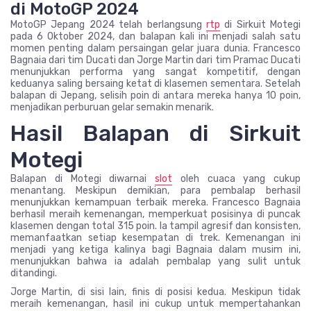
di MotoGP 2024
MotoGP Jepang 2024 telah berlangsung
rtp
di Sirkuit Motegi
pada 6 Oktober 2024, dan balapan kali ini menjadi salah satu
momen penting dalam persaingan gelar juara dunia. Francesco
Bagnaia dari tim Ducati dan Jorge Martin dari tim Pramac Ducati
menunjukkan performa yang sangat kompetitif, dengan
keduanya saling bersaing ketat di klasemen sementara. Setelah
balapan di Jepang, selisih poin di antara mereka hanya 10 poin,
menjadikan perburuan gelar semakin menarik.
Hasil Balapan di Sirkuit
Motegi
Balapan di Motegi diwarnai
slot
oleh cuaca yang cukup
menantang. Meskipun demikian, para pembalap berhasil
menunjukkan kemampuan terbaik mereka. Francesco Bagnaia
berhasil meraih kemenangan, memperkuat posisinya di puncak
klasemen dengan total 315 poin. Ia tampil agresif dan konsisten,
memanfaatkan setiap kesempatan di trek. Kemenangan ini
menjadi yang ketiga kalinya bagi Bagnaia dalam musim ini,
menunjukkan bahwa ia adalah pembalap yang sulit untuk
ditandingi.
Jorge Martin, di sisi lain, finis di posisi kedua. Meskipun tidak
meraih kemenangan, hasil ini cukup untuk mempertahankan