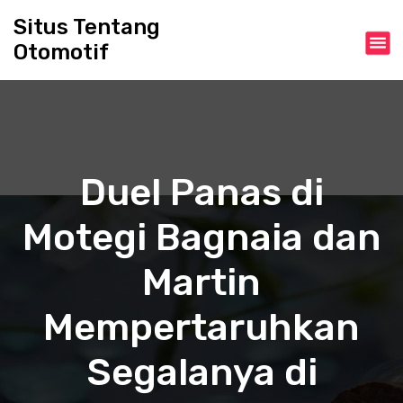
S
Situs Tentang
k
Otomotif
i
p
t
o
c
o
n
Duel Panas di
t
e
Motegi Bagnaia dan
n
t
Martin
Mempertaruhkan
Segalanya di