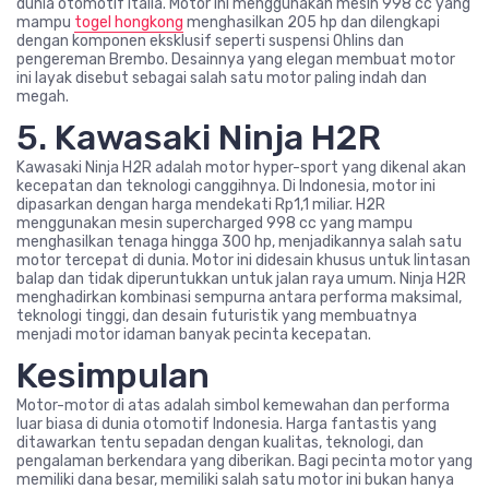
dunia otomotif Italia. Motor ini menggunakan mesin 998 cc yang
mampu
togel hongkong
menghasilkan 205 hp dan dilengkapi
dengan komponen eksklusif seperti suspensi Ohlins dan
pengereman Brembo. Desainnya yang elegan membuat motor
ini layak disebut sebagai salah satu motor paling indah dan
megah.
5. Kawasaki Ninja H2R
Kawasaki Ninja H2R adalah motor hyper-sport yang dikenal akan
kecepatan dan teknologi canggihnya. Di Indonesia, motor ini
dipasarkan dengan harga mendekati Rp1,1 miliar. H2R
menggunakan mesin supercharged 998 cc yang mampu
menghasilkan tenaga hingga 300 hp, menjadikannya salah satu
motor tercepat di dunia. Motor ini didesain khusus untuk lintasan
balap dan tidak diperuntukkan untuk jalan raya umum. Ninja H2R
menghadirkan kombinasi sempurna antara performa maksimal,
teknologi tinggi, dan desain futuristik yang membuatnya
menjadi motor idaman banyak pecinta kecepatan.
Kesimpulan
Motor-motor di atas adalah simbol kemewahan dan performa
luar biasa di dunia otomotif Indonesia. Harga fantastis yang
ditawarkan tentu sepadan dengan kualitas, teknologi, dan
pengalaman berkendara yang diberikan. Bagi pecinta motor yang
memiliki dana besar, memiliki salah satu motor ini bukan hanya