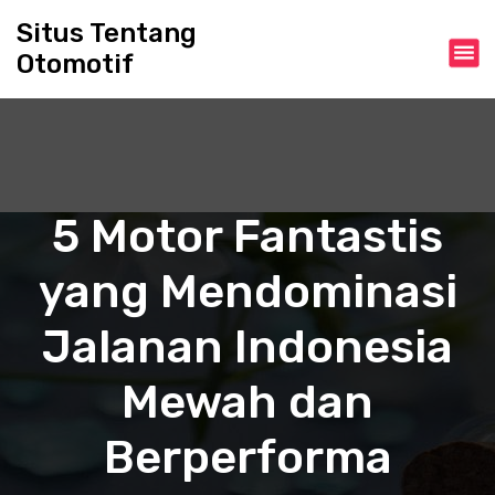
S
Situs Tentang
k
Otomotif
i
p
t
o
c
o
n
5 Motor Fantastis
t
e
yang Mendominasi
n
t
Jalanan Indonesia
Mewah dan
Berperforma