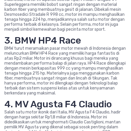
Superleggera memiliki bobot sangat ringan dengan material
karbon fiber yang membuatnya gesit di jalanan. Dibekali mesin
Desmosedici Stradale R 998 cc, motor ini mampu menghasilkan
tenaga hingga 224 hp, menjadikannya salah satu motor dengan
performa terbaik di kelasnya. Selain performa, motor ini juga
menjadi simbol kemewahan bagi pecinta motor sport.
3. BMW HP4 Race
BMW turut meramaikan pasar motor mewah di Indonesia dengan
meluncurkan BMW HP4 Race yang memiliki harga fantastis di
atas Rp2 miliar. Motor ini dirancang khusus bagi mereka yang
mendambakan performa balap di jalan raya. HP4 Race dilengkapi
dengan mesin berkapasitas 999 cc yang mampu menghasilkan
tenaga hingga 215 hp. Materialnya juga menggunakan karbon
fiber, membuatnya sangat ringan dan lincah di tikungan. Tak
hanya performa, motor ini dilengkapi dengan teknologi balap
terbaik dan sistem suspensi kelas atas untuk kenyamanan
berkendara yang maksimal.
4. MV Agusta F4 Claudio
Salah satu motor ikonik dari Italia, MV Agusta F4 Claudio, hadir
dengan harga sekitar Rp1,8 miliar di Indonesia. Motor ini
didedikasikan untuk menghormati Claudio Castiglioni, mantan
pemilik MV Agusta yang dikenal sebagai sosok penting dalam