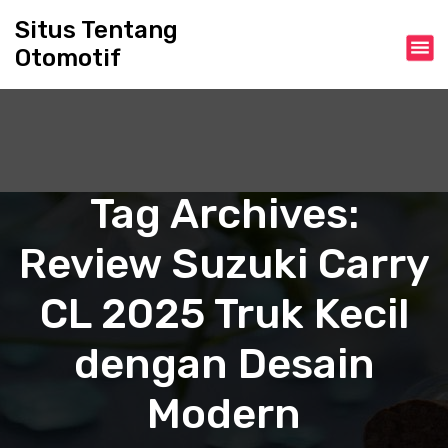
S
Situs Tentang
k
Otomotif
i
p
t
o
c
o
n
Tag Archives:
t
e
Review Suzuki Carry
n
t
CL 2025 Truk Kecil
dengan Desain
Modern