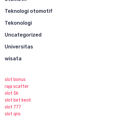
Teknologi otomotif
Tekonologi
Uncategorized
Universitas
wisata
slot bonus
raja scatter
slot 5k
slot bet kecil
slot 777
slot qris