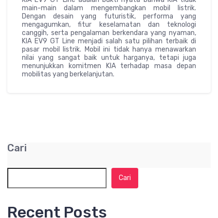
main-main dalam mengembangkan mobil listrik.
Dengan desain yang futuristik, performa yang
mengagumkan, fitur keselamatan dan teknologi
canggih, serta pengalaman berkendara yang nyaman,
KIA EV9 GT Line menjadi salah satu pilihan terbaik di
pasar mobil listrik. Mobil ini tidak hanya menawarkan
nilai yang sangat baik untuk harganya, tetapi juga
menunjukkan komitmen KIA terhadap masa depan
mobilitas yang berkelanjutan.
Cari
Cari
Recent Posts