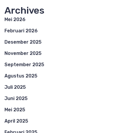
Archives
Mei 2026
Februari 2026
Desember 2025
November 2025
September 2025
Agustus 2025
Juli 2025
Juni 2025
Mei 2025
April 2025
Februari 2025