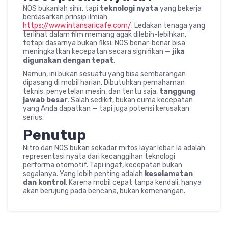
NOS bukanlah sihir, tapi
teknologi nyata
yang bekerja
berdasarkan prinsip ilmiah
https://www.intansaricafe.com/
. Ledakan tenaga yang
terlihat dalam film memang agak dilebih-lebihkan,
tetapi dasarnya bukan fiksi. NOS benar-benar bisa
meningkatkan kecepatan secara signifikan —
jika
digunakan dengan tepat
.
Namun, ini bukan sesuatu yang bisa sembarangan
dipasang di mobil harian. Dibutuhkan pemahaman
teknis, penyetelan mesin, dan tentu saja,
tanggung
jawab besar
. Salah sedikit, bukan cuma kecepatan
yang Anda dapatkan — tapi juga potensi kerusakan
serius.
Penutup
Nitro dan NOS bukan sekadar mitos layar lebar. Ia adalah
representasi nyata dari kecanggihan teknologi
performa otomotif. Tapi ingat, kecepatan bukan
segalanya. Yang lebih penting adalah
keselamatan
dan kontrol
. Karena mobil cepat tanpa kendali, hanya
akan berujung pada bencana, bukan kemenangan.