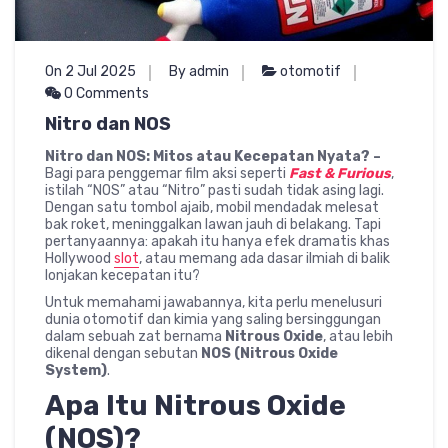
On 2 Jul 2025
By admin
otomotif
0 Comments
Nitro dan NOS
Nitro dan NOS: Mitos atau Kecepatan Nyata? –
Bagi para penggemar film aksi seperti
Fast & Furious
,
istilah “NOS” atau “Nitro” pasti sudah tidak asing lagi.
Dengan satu tombol ajaib, mobil mendadak melesat
bak roket, meninggalkan lawan jauh di belakang. Tapi
pertanyaannya: apakah itu hanya efek dramatis khas
Hollywood
slot
, atau memang ada dasar ilmiah di balik
lonjakan kecepatan itu?
Untuk memahami jawabannya, kita perlu menelusuri
dunia otomotif dan kimia yang saling bersinggungan
dalam sebuah zat bernama
Nitrous Oxide
, atau lebih
dikenal dengan sebutan
NOS (Nitrous Oxide
System)
.
Apa Itu Nitrous Oxide
(NOS)?