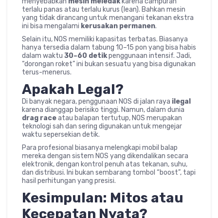
menyebabkan
mesin meledak
karena campuran
terlalu panas atau terlalu kurus (lean). Bahkan mesin
yang tidak dirancang untuk menangani tekanan ekstra
ini bisa mengalami
kerusakan permanen
.
Selain itu, NOS memiliki kapasitas terbatas. Biasanya
hanya tersedia dalam tabung 10–15 pon yang bisa habis
dalam waktu
30–60 detik
penggunaan intensif. Jadi,
“dorongan roket” ini bukan sesuatu yang bisa digunakan
terus-menerus.
Apakah Legal?
Di banyak negara, penggunaan NOS di jalan raya
ilegal
karena dianggap berisiko tinggi. Namun, dalam dunia
drag race
atau balapan tertutup, NOS merupakan
teknologi sah dan sering digunakan untuk mengejar
waktu sepersekian detik.
Para profesional biasanya melengkapi mobil balap
mereka dengan sistem NOS yang dikendalikan secara
elektronik, dengan kontrol penuh atas tekanan, suhu,
dan distribusi. Ini bukan sembarang tombol “boost”, tapi
hasil perhitungan yang presisi.
Kesimpulan: Mitos atau
Kecepatan Nyata?