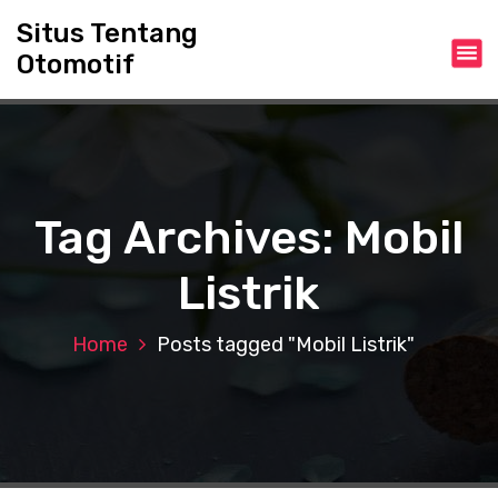
S
Situs Tentang
k
Otomotif
i
p
t
o
c
o
n
Tag Archives: Mobil
t
e
Listrik
n
t
Home
Posts tagged "Mobil Listrik"