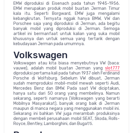
EMW diproduksi di Eisenach pada tahun 1945-1956.
EMW merupakan produk mobil buatan Jerman Timur
kala itu. Seperti Borgward, EMW juga mengalami
kebangkrutan. Ternyata nggak hanya BMW, VW dan
Porschee saja yang diproduksi di Jerman, ada begitu
banyak mobil yang diproduksi di Jerman. Semoga
artikel ini bermanfaat untuk kalian yang suka mobil
khususnya dan untuk semua yang tertarik dengan
kebudayaan Jerman pada umumnya.
Volkswagen
Volkswagen atau kita biasa menyebutnya VW (baca:
vauwe), adalah mobil buatan Jerman yang
slot777
diproduksi pertama kali pada tahun 1937 oleh Ferdinand
Porsche di Wolfsburg. Sebelum VW dibuat, Jerman
sudah memproduksi mobil-mobil mewah seperti Audi,
Mercedes Benz dan BMW. Pada saat VW diciptakan,
hanya satu dari 50 orang yang membelinya. Namun
sekarang, seperti namanya (Volkswagen yang berarti
Mobilnya Masyarakat), banyak orang baik di Jerman
maupun di manca negara yang menggunakan mobil ini.
Sekarang ini bahkan VW juga merambah produksinya
dengan membeli perusahaan mobil SEAT, Skoda, Rolls-
Royce, Bentley, Lamborghini, dan Bugatti.