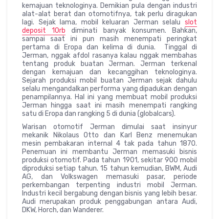
kemajuan teknologinya. Demikian pula dengan industri
alat-alat berat dan otomotifnya, tak perlu diragukan
lagi. Sejak lama, mobil keluaran Jerman selalu
slot
deposit 10rb
diminati banyak konsumen. Bahkan,
sampai saat ini pun masih menempati peringkat
pertama di Eropa dan kelima di dunia. Tinggal di
Jerman, nggak afdol rasanya kalau nggak membahas
tentang produk buatan Jerman. Jerman terkenal
dengan kemajuan dan kecanggihan teknologinya.
Sejarah produksi mobil buatan Jerman sejak dahulu
selalu mengandalkan performa yang dipadukan dengan
penampilannya. Hal ini yang membuat mobil produksi
Jerman hingga saat ini masih menempati rangking
satu di Eropa dan rangking 5 di dunia (globalcars).
Warisan otomotif Jerman dimulai saat insinyur
mekanik Nikolaus Otto dan Karl Benz menemukan
mesin pembakaran internal 4 tak pada tahun 1870.
Penemuan ini membantu Jerman memasuki bisnis
produksi otomotif. Pada tahun 1901, sekitar 900 mobil
diproduksi setiap tahun. 15 tahun kemudian, BWM, Audi
AG, dan Volkswagen memasuki pasar, periode
perkembangan terpenting industri mobil Jerman.
Industri kecil bergabung dengan bisnis yang lebih besar.
Audi merupakan produk penggabungan antara Audi,
DKW, Horch, dan Wanderer.