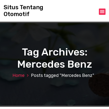
S
Situs Tentang
k
Otomotif
i
p
t
o
c
o
n
Tag Archives:
t
e
Mercedes Benz
n
t
Home
Posts tagged "Mercedes Benz"