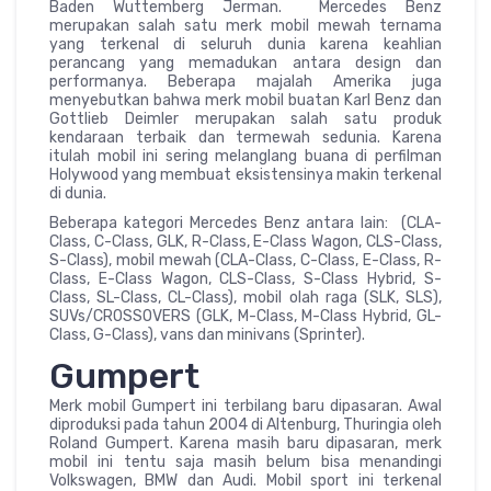
Baden Wuttemberg Jerman. Mercedes Benz
merupakan salah satu merk mobil mewah ternama
yang terkenal di seluruh dunia karena keahlian
perancang yang memadukan antara design dan
performanya. Beberapa majalah Amerika juga
menyebutkan bahwa merk mobil buatan Karl Benz dan
Gottlieb Deimler merupakan salah satu produk
kendaraan terbaik dan termewah sedunia. Karena
itulah mobil ini sering melanglang buana di perfilman
Holywood yang membuat eksistensinya makin terkenal
di dunia.
Beberapa kategori Mercedes Benz antara lain: (CLA-
Class, C-Class, GLK, R-Class, E-Class Wagon, CLS-Class,
S-Class), mobil mewah (CLA-Class, C-Class, E-Class, R-
Class, E-Class Wagon, CLS-Class, S-Class Hybrid, S-
Class, SL-Class, CL-Class), mobil olah raga (SLK, SLS),
SUVs/CROSSOVERS (GLK, M-Class, M-Class Hybrid, GL-
Class, G-Class), vans dan minivans (Sprinter).
Gumpert
Merk mobil Gumpert ini terbilang baru dipasaran. Awal
diproduksi pada tahun 2004 di Altenburg, Thuringia oleh
Roland Gumpert. Karena masih baru dipasaran, merk
mobil ini tentu saja masih belum bisa menandingi
Volkswagen, BMW dan Audi. Mobil sport ini terkenal