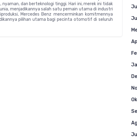
aman, dan berteknologi tinggi. Hari ini, merek ini tidak
Ju
 dunia, menjadikannya salah satu pemain utama di industri
 diproduksi, Mercedes Benz mencerminkan komitmennya
Ju
kannya pilihan utama bagi pecinta otomotif di seluruh
Me
Ap
Fe
Ja
D
N
Ok
S
Ag
Ju