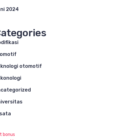
ni 2024
ategories
difikasi
omotif
knologi otomotif
konologi
categorized
iversitas
sata
ot bonus