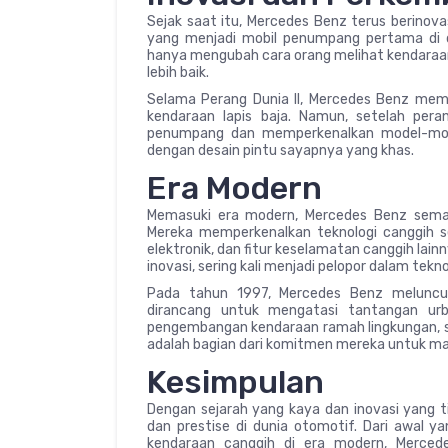
Sejak saat itu, Mercedes Benz terus berinov
yang menjadi mobil penumpang pertama di du
hanya mengubah cara orang melihat kendaraan
lebih baik.
Selama Perang Dunia II, Mercedes Benz memp
kendaraan lapis baja. Namun, setelah pera
penumpang dan memperkenalkan model-mode
dengan desain pintu sayapnya yang khas.
Era Modern
Memasuki era modern, Mercedes Benz sema
Mereka memperkenalkan teknologi canggih se
elektronik, dan fitur keselamatan canggih lai
inovasi, sering kali menjadi pelopor dalam tekn
Pada tahun 1997, Mercedes Benz meluncur
dirancang untuk mengatasi tantangan urba
pengembangan kendaraan ramah lingkungan, sepe
adalah bagian dari komitmen mereka untuk mas
Kesimpulan
Dengan sejarah yang kaya dan inovasi yang ti
dan prestise di dunia otomotif. Dari awal
kendaraan canggih di era modern, Merced