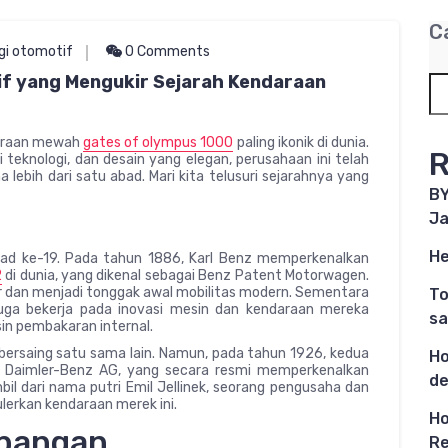
C
gi otomotif
0 Comments
f yang Mengukir Sejarah Kendaraan
daraan mewah
gates of olympus 1000
paling ikonik di dunia.
R
i teknologi, dan desain yang elegan, perusahaan ini telah
lebih dari satu abad. Mari kita telusuri sejarahnya yang
BY
Ja
He
bad ke-19. Pada tahun 1886, Karl Benz memperkenalkan
2
di dunia, yang dikenal sebagai Benz Patent Motorwagen.
der dan menjadi tonggak awal mobilitas modern. Sementara
To
juga bekerja pada inovasi mesin dan kendaraan mereka
sa
in pembakaran internal.
bersaing satu sama lain. Namun, pada tahun 1926, kedua
Ho
 Daimler-Benz AG, yang secara resmi memperkenalkan
de
l dari nama putri Emil Jellinek, seorang pengusaha dan
erkan kendaraan merek ini.
Ho
mbangan
Re