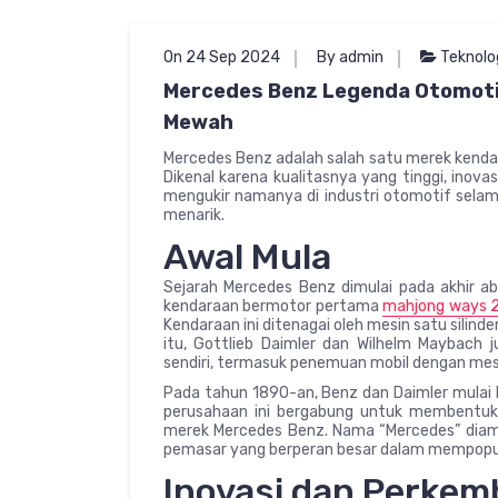
On 24 Sep 2024
By admin
Teknolo
Mercedes Benz Legenda Otomoti
Mewah
Mercedes Benz adalah salah satu merek ken
Dikenal karena kualitasnya yang tinggi, inovas
mengukir namanya di industri otomotif selama 
menarik.
Awal Mula
Sejarah Mercedes Benz dimulai pada akhir a
kendaraan bermotor pertama
mahjong ways 
Kendaraan ini ditenagai oleh mesin satu silin
itu, Gottlieb Daimler dan Wilhelm Maybach 
sendiri, termasuk penemuan mobil dengan mes
Pada tahun 1890-an, Benz dan Daimler mulai 
perusahaan ini bergabung untuk membentuk
merek Mercedes Benz. Nama “Mercedes” diambi
pemasar yang berperan besar dalam mempopul
Inovasi dan Perke