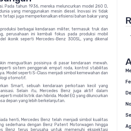
asi. Pada tahun 1936, mereka meluncurkan model 260 D,
nia yang menggunakan mesin diesel. Inovasi ini tidak
 tetapi juga memperkenalkan efisiensi bahan bakar yang
R
roduksi berbagai kendaraan militer, termasuk truk dan
ng, perusahaan ini kembali fokus pada produksi mobil
l ikonik seperti Mercedes-Benz 300SL, yang dikenal
A
kin menguatkan posisinya di pasar kendaraan mewah.
perti sistem penggerak empat roda, kontrol stabilitas
Me
nnya. Model seperti S-Class menjadi simbol kemewahan dan
ologi otomotif.
Fe
kan Smart, sebuah kendaraan perkotaan kecil yang
nisasi. Selain itu, Mercedes Benz juga aktif dalam
D
rti mobil listrik dan hibrida. Model EQ yang diluncurkan
a depan yang lebih berkelanjutan.
N
S
ada henti, Mercedes Benz telah menjadi simbol kualitas
 yang sederhana dengan Benz Patent Motorwagen hingga
Ag
es Benz terus berusaha untuk memenuhi ekspektasi