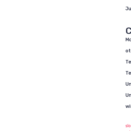
Ju
C
Mo
ot
Te
Te
Un
Un
wi
sl