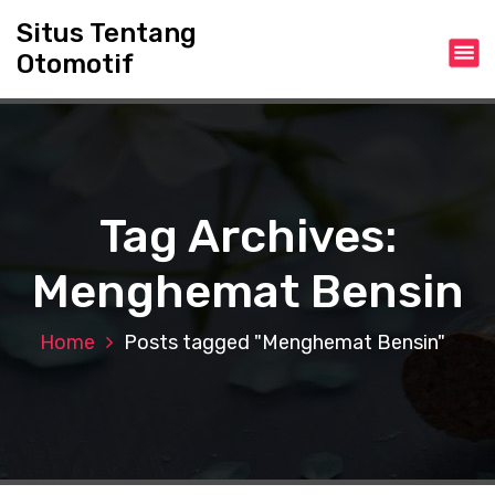
S
Situs Tentang
k
Otomotif
i
p
t
o
c
o
n
Tag Archives:
t
e
Menghemat Bensin
n
t
Home
Posts tagged "Menghemat Bensin"