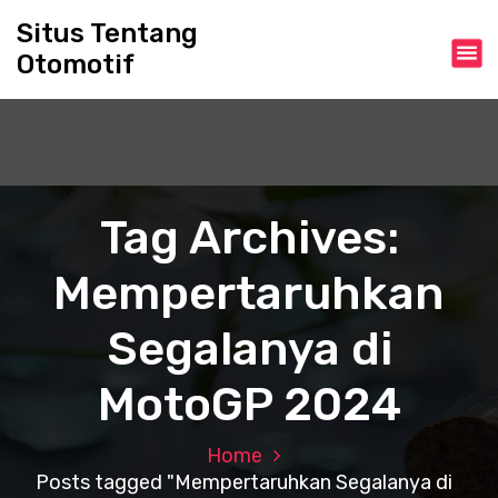
S
Situs Tentang
k
Otomotif
i
p
t
o
c
o
n
Tag Archives:
t
e
Mempertaruhkan
n
t
Segalanya di
MotoGP 2024
Home
Posts tagged "Mempertaruhkan Segalanya di