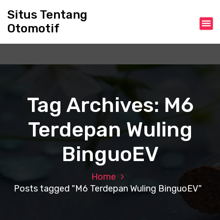
S
Situs Tentang
k
Otomotif
i
p
t
o
c
o
n
Tag Archives: M6
t
e
Terdepan Wuling
n
t
BinguoEV
Home
Posts tagged "M6 Terdepan Wuling BinguoEV"