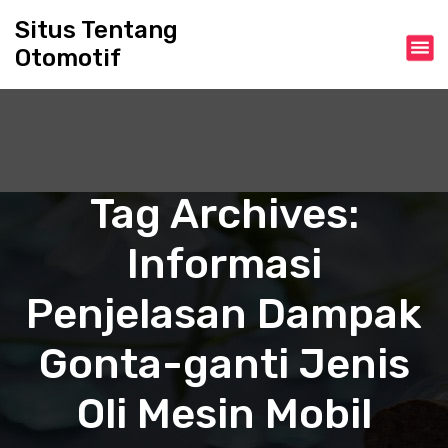
S
Situs Tentang
k
Otomotif
i
p
t
o
c
o
n
Tag Archives:
t
e
Informasi
n
t
Penjelasan Dampak
Gonta-ganti Jenis
Oli Mesin Mobil