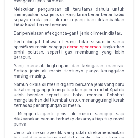
mengganti jenis oli mesin,
Melakukan pengurasan oli terutama dahulu untuk
menegaskan sisa jenis oli yang lama benar benar habis
supaya dikala jenis oli mesin yang baru ditambahkan
tidak bakal terkontaminasi.
Dari penjelasan efek gonta-ganti jenis oli mesin diatas,
Perlu diingat bahwa oli yang tidak sesuai bersama
spesifikasi mesin sanggup
demo spaceman
tingkatkan
emisi polutan, seperti gas membuang yang lebih
beracun,
Yang merusak lingkungan dan kebugaran manusia.
Setiap jenis oli mesin tentunya punya keunggulan
masing-masing,
Namun dikala oli mesin diganti bersama jenis yang baru
bakal mengganggu kinerja tiap komponen mobil. Apabila
udah berjalan seperti ini, bakal memicu Sahabat
mengeluarkan duit kembali untuk menanggulangi kerak
terhadap penampungan oli mesin.
Menggonta-ganti jenis oli mesin sanggup saja
dilaksanakan namun terhadap dasarnya tiap tiap mobil
punya
Jenis oli mesin spesifik yang udah direkomendasikan
berasal dari produsen mobil itu sendiri. Jenis oli mesin