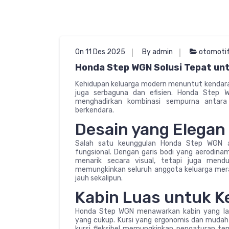
On 11 Des 2025
By admin
otomoti
Honda Step WGN Solusi Tepat unt
Kehidupan keluarga modern menuntut kendara
juga serbaguna dan efisien. Honda Step 
menghadirkan kombinasi sempurna antara 
berkendara.
Desain yang Elegan
Salah satu keunggulan Honda Step WGN 
fungsional. Dengan garis bodi yang aerodinam
menarik secara visual, tetapi juga menduk
memungkinkan seluruh anggota keluarga mera
jauh sekalipun.
Kabin Luas untuk 
Honda Step WGN menawarkan kabin yang la
yang cukup. Kursi yang ergonomis dan mudah 
kursi fleksibel memungkinkan pengaturan 