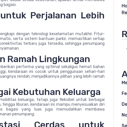
g bagasi.
Ho
 untuk Perjalanan Lebih
Re
R
engkapi dengan teknologi keselamatan mutakhir. Fitur-
matis, serta sistem bantuan parkir, memastikan setiap
 konektivitas terbaru juga tersedia, sehingga penumpang
enyamanan.
dan Ramah Lingkungan
berikan performa yang optimal sekaligus hemat bahan
A
nggi, kendaraan ini cocok untuk penggunaan sehari-hari
 buangnya rendah, menjadikannya pilihan yang lebih ramah
Me
gai Kebutuhan Keluarga
Fe
ilitas keluarga, tetapi juga fleksibel untuk berbagai
D
nja, hingga liburan, kendaraan ini mampu menyesuaikan diri
itas bagasi yang luas juga memudahkan membawa
amanan penumpang.
N
estasi Cerdas untuk
S