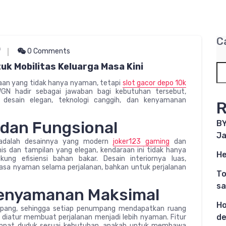
C
f
0 Comments
uk Mobilitas Keluarga Masa Kini
an yang tidak hanya nyaman, tetapi
slot gacor depo 10k
WGN hadir sebagai jawaban bagi kebutuhan tersebut,
desain elegan, teknologi canggih, dan kenyamanan
R
 dan Fungsional
BY
Ja
adalah desainnya yang modern
joker123 gaming
dan
is dan tampilan yang elegan, kendaraan ini tidak hanya
He
ung efisiensi bahan bakar. Desain interiornya luas,
sa nyaman selama perjalanan, bahkan untuk perjalanan
To
sa
Kenyamanan Maksimal
Ho
pang, sehingga setiap penumpang mendapatkan ruang
de
diatur membuat perjalanan menjadi lebih nyaman. Fitur
tempat duduk sesuai kebutuhan, apakah untuk membawa