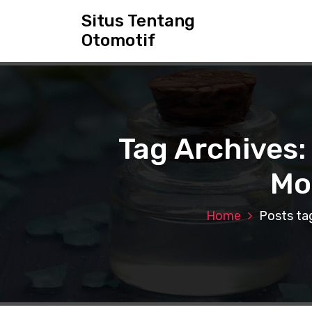
S
Situs Tentang
k
Otomotif
i
p
t
o
c
o
n
Tag Archives:
t
e
Mo
n
t
Home
Posts ta