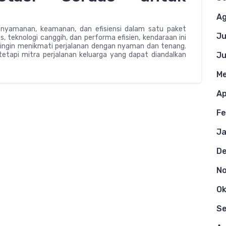
Ag
enyamanan, keamanan, dan efisiensi dalam satu paket
Ju
s, teknologi canggih, dan performa efisien, kendaraan ini
 ingin menikmati perjalanan dengan nyaman dan tenang.
tapi mitra perjalanan keluarga yang dapat diandalkan
Ju
Me
Ap
Fe
Ja
D
N
Ok
S