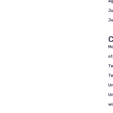
Ag
Ju
Ju
C
Mo
ot
Te
Te
Un
Un
wi