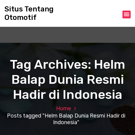
S
Situs Tentang
k
Otomotif
i
p
t
o
c
o
n
Tag Archives: Helm
t
e
Balap Dunia Resmi
n
t
Hadir di Indonesia
Home
Posts tagged "Helm Balap Dunia Resmi Hadir di
Indonesia"