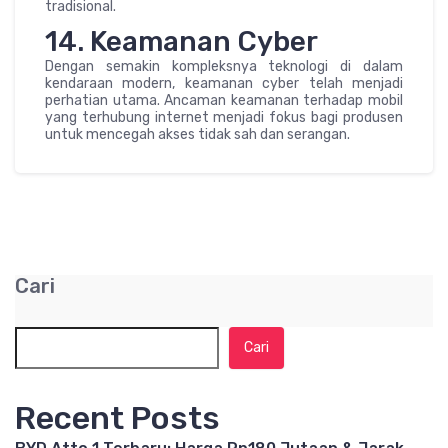
tradisional.
14. Keamanan Cyber
Dengan semakin kompleksnya teknologi di dalam
kendaraan modern, keamanan cyber telah menjadi
perhatian utama. Ancaman keamanan terhadap mobil
yang terhubung internet menjadi fokus bagi produsen
untuk mencegah akses tidak sah dan serangan.
Cari
Cari
Recent Posts