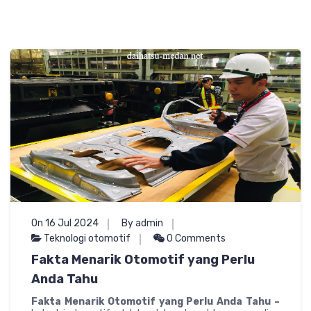
On 16 Jul 2024
By admin
Teknologi otomotif
0 Comments
Fakta Menarik Otomotif yang Perlu
Anda Tahu
Fakta Menarik Otomotif yang Perlu Anda Tahu –