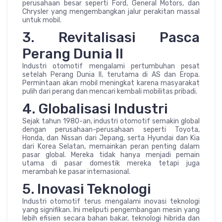
perusahaan besar seperti Ford, General Motors, dan
Chrysler yang mengembangkan jalur perakitan massal
untuk mobil.
3. Revitalisasi Pasca
Perang Dunia II
Industri otomotif mengalami pertumbuhan pesat
setelah Perang Dunia II, terutama di AS dan Eropa.
Permintaan akan mobil meningkat karena masyarakat
pulih dari perang dan mencari kembali mobilitas pribadi.
4. Globalisasi Industri
Sejak tahun 1980-an, industri otomotif semakin global
dengan perusahaan-perusahaan seperti Toyota,
Honda, dan Nissan dari Jepang, serta Hyundai dan Kia
dari Korea Selatan, memainkan peran penting dalam
pasar global. Mereka tidak hanya menjadi pemain
utama di pasar domestik mereka tetapi juga
merambah ke pasar internasional.
5. Inovasi Teknologi
Industri otomotif terus mengalami inovasi teknologi
yang signifikan. Ini meliputi pengembangan mesin yang
lebih efisien secara bahan bakar, teknologi hibrida dan