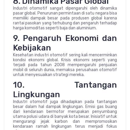
8. Dinamika Pasar Global
Industri otomotif sangat dipengaruhi oleh dinamika
pasar global. Penurunan permintaan di satu negara bisa
memiliki dampak besar pada produsen global karena
rantai pasokan yang terhubung dan pengaruh terhadap
harga komoditas seperti baja dan aluminium.
9. Pengaruh Ekonomi dan
Kebijakan
Kesehatan industri otomotif sering kali mencerminkan
kondisi ekonomi global. Krisis ekonomi seperti yang
terjadi pada tahun 2008 mempengaruhi penjualan
mobil di seluruh dunia, memaksa perusahaan otomotif
untuk menyesuaikan strategi mereka.
10. Tantangan
Lingkungan
Industri otomotif juga dihadapkan pada tantangan
besar dalam hal dampak lingkungan. Emisi gas buang
dari kendaraan bermotor merupakan penyumbang
utama polusi udara di banyak kota besar. Inisiatif untuk
mengurangi jejak karbon dan mempromosikan
kendaraan ramah lingkungan terus menjadi fokus