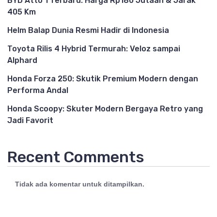
BYD Atto 1 Terbaru: Harga Rp180 Jutaan & Jarak
405 Km
Helm Balap Dunia Resmi Hadir di Indonesia
Toyota Rilis 4 Hybrid Termurah: Veloz sampai
Alphard
Honda Forza 250: Skutik Premium Modern dengan
Performa Andal
Honda Scoopy: Skuter Modern Bergaya Retro yang
Jadi Favorit
Recent Comments
Tidak ada komentar untuk ditampilkan.