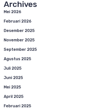
Archives
Mei 2026
Februari 2026
Desember 2025
November 2025
September 2025
Agustus 2025
Juli 2025
Juni 2025
Mei 2025
April 2025
Februari 2025