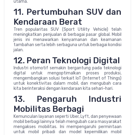
utama.
11. Pertumbuhan SUV dan
Kendaraan Berat
Tren popularitas SUV (Sport Utility Vehicle) telah
meningkatkan penjualan di berbagai pasar global. Mobil
jenis ini menawarkan kenyamanan dan keamanan
tambahan serta lebih serbaguna untuk berbagai kondisi
jalan.
12. Peran Teknologi Digital
Industri otomotif semakin bergantung pada teknologi
digital untuk mengoptimalkan proses produksi,
mengembangkan solusi terkait IoT (Internet of Things)
untuk konektivitas dalam mobil, dan mengubah cara
kita berinteraksi dengan kendaraan kita sehari-hari.
13. Pengaruh Industri
Mobilitas Berbagi
Kemunculan layanan seperti Uber, Lyft, dan penyewaan
mobil berbagi lainnya telah mengubah cara masyarakat
mengakses mobilitas. Ini mempengaruhi permintaan
untuk mobil pribadi dan model kepemilikan mobil