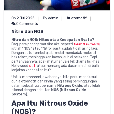
On 2 Jul 2025
By admin
otomotif
0 Comments
Nitro dan NOS
Nitro dan NOS: Mitos atau Kecepatan Nyata? –
Bagi para penggemar film aksi seperti
Fast & Furious
,
istilah “NOS” atau “Nitro” pasti sudah tidak asing lagi.
Dengan satu tombol ajaib, mobil mendadak melesat
bak roket, meninggalkan lawan jauh di belakang. Tapi
pertanyaannya: apakah itu hanya efek dramatis khas
Hollywood
slot
, atau memang ada dasar ilmiah di balik
lonjakan kecepatan itu?
Untuk memahami jawabannya, kita perlu menelusuri
dunia otomotif dan kimia yang saling bersinggungan
dalam sebuah zat bernama
Nitrous Oxide
, atau lebih
dikenal dengan sebutan
NOS (Nitrous Oxide
System)
.
Apa Itu Nitrous Oxide
(NOS)?