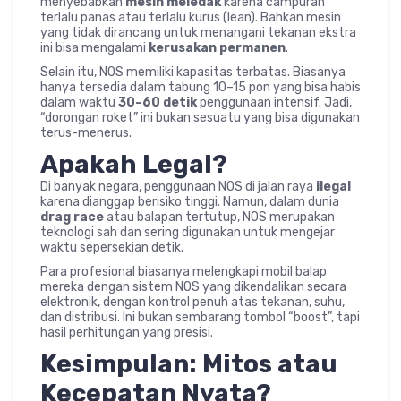
menyebabkan
mesin meledak
karena campuran
terlalu panas atau terlalu kurus (lean). Bahkan mesin
yang tidak dirancang untuk menangani tekanan ekstra
ini bisa mengalami
kerusakan permanen
.
Selain itu, NOS memiliki kapasitas terbatas. Biasanya
hanya tersedia dalam tabung 10–15 pon yang bisa habis
dalam waktu
30–60 detik
penggunaan intensif. Jadi,
“dorongan roket” ini bukan sesuatu yang bisa digunakan
terus-menerus.
Apakah Legal?
Di banyak negara, penggunaan NOS di jalan raya
ilegal
karena dianggap berisiko tinggi. Namun, dalam dunia
drag race
atau balapan tertutup, NOS merupakan
teknologi sah dan sering digunakan untuk mengejar
waktu sepersekian detik.
Para profesional biasanya melengkapi mobil balap
mereka dengan sistem NOS yang dikendalikan secara
elektronik, dengan kontrol penuh atas tekanan, suhu,
dan distribusi. Ini bukan sembarang tombol “boost”, tapi
hasil perhitungan yang presisi.
Kesimpulan: Mitos atau
Kecepatan Nyata?