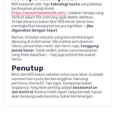
NOS bukanlah sihir, tapi
teknologi nyata
yang bekerja
berdasarkan prinsip ilmiah
https://www.intansaricafe.com/
. Ledakan tenaga yang
terlihat dalam film memang agak dilebih-lebihkan,
tetapi dasarnya bukan fiksi. NOS benar-benar bisa
meningkatkan kecepatan secara signifikan —
jika
digunakan dengan tepat
.
Namun, ini bukan sesuatu yang bisa sembarangan
dipasang di mobil harian. Dibutuhkan pemahaman
teknis, penyetelan mesin, dan tentu saja,
tanggung
jawab besar
. Salah sedikit, bukan cuma kecepatan
yang Anda dapatkan — tapi juga potensi kerusakan
serius.
Penutup
Nitro dan NOS bukan sekadar mitos layar lebar. Ia adalah
representasi nyata dari kecanggihan teknologi
performa otomotif. Tapi ingat, kecepatan bukan
segalanya. Yang lebih penting adalah
keselamatan
dan kontrol
. Karena mobil cepat tanpa kendali, hanya
akan berujung pada bencana, bukan kemenangan.