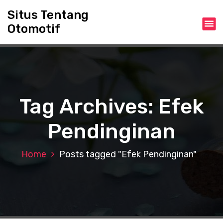
S
Situs Tentang
k
Otomotif
i
p
t
o
c
o
n
Tag Archives: Efek
t
e
Pendinginan
n
t
Home
Posts tagged "Efek Pendinginan"