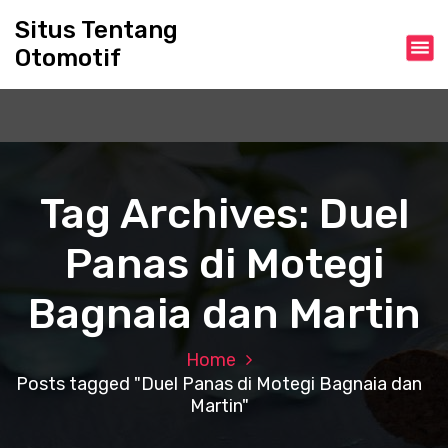
S
Situs Tentang
k
Otomotif
i
p
t
o
c
o
n
Tag Archives: Duel
t
e
Panas di Motegi
n
t
Bagnaia dan Martin
Home
Posts tagged "Duel Panas di Motegi Bagnaia dan
Martin"