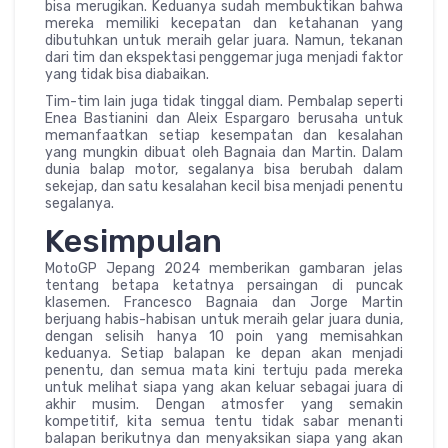
bisa merugikan. Keduanya sudah membuktikan bahwa
mereka memiliki kecepatan dan ketahanan yang
dibutuhkan untuk meraih gelar juara. Namun, tekanan
dari tim dan ekspektasi penggemar juga menjadi faktor
yang tidak bisa diabaikan.
Tim-tim lain juga tidak tinggal diam. Pembalap seperti
Enea Bastianini dan Aleix Espargaro berusaha untuk
memanfaatkan setiap kesempatan dan kesalahan
yang mungkin dibuat oleh Bagnaia dan Martin. Dalam
dunia balap motor, segalanya bisa berubah dalam
sekejap, dan satu kesalahan kecil bisa menjadi penentu
segalanya.
Kesimpulan
MotoGP Jepang 2024 memberikan gambaran jelas
tentang betapa ketatnya persaingan di puncak
klasemen. Francesco Bagnaia dan Jorge Martin
berjuang habis-habisan untuk meraih gelar juara dunia,
dengan selisih hanya 10 poin yang memisahkan
keduanya. Setiap balapan ke depan akan menjadi
penentu, dan semua mata kini tertuju pada mereka
untuk melihat siapa yang akan keluar sebagai juara di
akhir musim. Dengan atmosfer yang semakin
kompetitif, kita semua tentu tidak sabar menanti
balapan berikutnya dan menyaksikan siapa yang akan