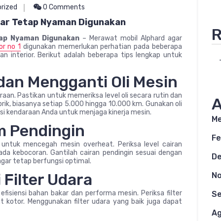
rized
0 Comments
gar Tetap Nyaman Digunakan
R
tap Nyaman Digunakan
– Merawat mobil Alphard agar
or no 1
digunakan memerlukan perhatian pada beberapa
n interior. Berikut adalah beberapa tips lengkap untuk
dan Mengganti Oli Mesin
aan. Pastikan untuk memeriksa level oli secara rutin dan
A
k, biasanya setiap 5.000 hingga 10.000 km. Gunakan oli
asi kendaraan Anda untuk menjaga kinerja mesin.
Me
m Pendingin
Fe
 untuk mencegah mesin overheat. Periksa level cairan
ada kebocoran. Gantilah cairan pendingin sesuai dengan
D
agar tetap berfungsi optimal.
 Filter Udara
N
efisiensi bahan bakar dan performa mesin. Periksa filter
S
at kotor. Menggunakan filter udara yang baik juga dapat
Ag