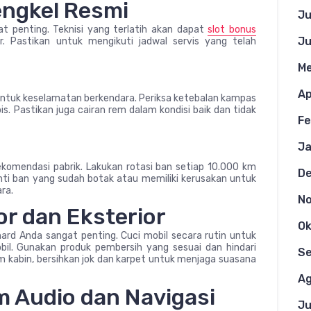
Bengkel Resmi
Ju
at penting. Teknisi yang terlatih akan dapat
slot bonus
Ju
. Pastikan untuk mengikuti jadwal servis yang telah
Me
Ap
ntuk keselamatan berkendara. Periksa ketebalan kampas
is. Pastikan juga cairan rem dalam kondisi baik dan tidak
Fe
Ja
ekomendasi pabrik. Lakukan rotasi ban setiap 10.000 km
D
i ban yang sudah botak atau memiliki kerusakan untuk
ra.
N
or dan Eksterior
Ok
phard Anda sangat penting. Cuci mobil secara rutin untuk
l. Gunakan produk pembersih yang sesuai dan hindari
S
 kabin, bersihkan jok dan karpet untuk menjaga suasana
Ag
m Audio dan Navigasi
Ju