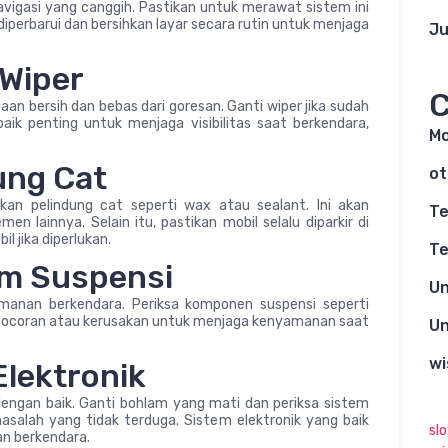
avigasi yang canggih. Pastikan untuk merawat sistem ini
diperbarui dan bersihkan layar secara rutin untuk menjaga
Ju
 Wiper
C
an bersih dan bebas dari goresan. Ganti wiper jika sudah
baik penting untuk menjaga visibilitas saat berkendara,
Mo
ung Cat
ot
kan pelindung cat seperti wax atau sealant. Ini akan
Te
men lainnya. Selain itu, pastikan mobil selalu diparkir di
 jika diperlukan.
Te
em Suspensi
Un
manan berkendara. Periksa komponen suspensi seperti
kebocoran atau kerusakan untuk menjaga kenyamanan saat
Un
wi
Elektronik
engan baik. Ganti bohlam yang mati dan periksa sistem
asalah yang tidak terduga. Sistem elektronik yang baik
sl
n berkendara.