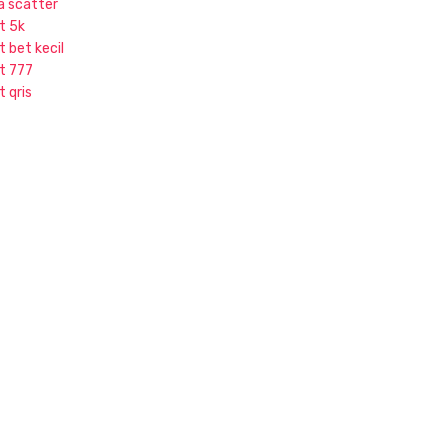
ja scatter
t 5k
t bet kecil
ot 777
t qris