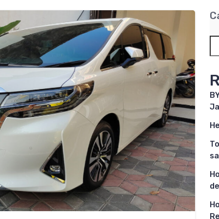
C
R
BY
Ja
He
To
sa
Ho
de
Ho
Re