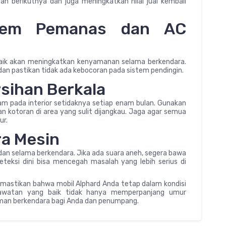
 berikutnya dan juga meningkatkan nilai jual kembali
stem Pemanas dan AC
aik akan meningkatkan kenyamanan selama berkendara.
, dan pastikan tidak ada kebocoran pada sistem pendingin.
sihan Berkala
m pada interior setidaknya setiap enam bulan. Gunakan
 kotoran di area yang sulit dijangkau. Jaga agar semua
ur.
ra Mesin
dan selama berkendara. Jika ada suara aneh, segera bawa
eteksi dini bisa mencegah masalah yang lebih serius di
emastikan bahwa mobil Alphard Anda tetap dalam kondisi
rawatan yang baik tidak hanya memperpanjang umur
aman berkendara bagi Anda dan penumpang.