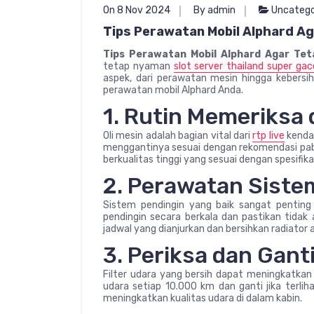
On 8 Nov 2024
By admin
Uncatego
Tips Perawatan Mobil Alphard A
Tips Perawatan Mobil Alphard Agar Te
tetap nyaman
slot server thailand super gac
aspek, dari perawatan mesin hingga kebersiha
perawatan mobil Alphard Anda.
1. Rutin Memeriksa 
Oli mesin adalah bagian vital dari
rtp live
kendar
menggantinya sesuai dengan rekomendasi pabri
berkualitas tinggi yang sesuai dengan spesifik
2. Perawatan Siste
Sistem pendingin yang baik sangat penting
pendingin secara berkala dan pastikan tidak 
jadwal yang dianjurkan dan bersihkan radiator 
3. Periksa dan Ganti
Filter udara yang bersih dapat meningkatkan 
udara setiap 10.000 km dan ganti jika terlih
meningkatkan kualitas udara di dalam kabin.