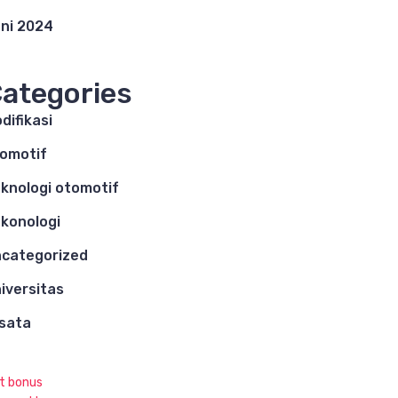
ni 2024
ategories
difikasi
omotif
knologi otomotif
konologi
categorized
iversitas
sata
ot bonus