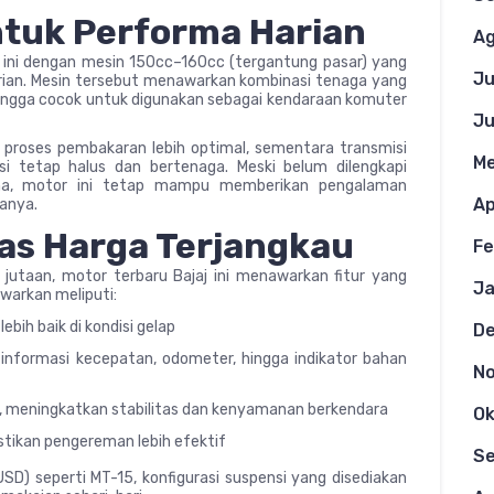
ntuk Performa Harian
Ag
 ini dengan mesin 150cc–160cc (tergantung pasar) yang
Ju
rian. Mesin tersebut menawarkan kombinasi tenaga yang
ehingga cocok untuk digunakan sebagai kendaraan komuter
Ju
proses pembakaran lebih optimal, sementara transmisi
Me
i tetap halus dan bertenaga. Meski belum dilengkapi
aha, motor ini tetap mampu memberikan pengalaman
Ap
anya.
las Harga Terjangkau
Fe
jutaan, motor terbaru Bajaj ini menawarkan fitur yang
Ja
warkan meliputi:
lebih baik di kondisi gelap
D
 informasi kecepatan, odometer, hingga indikator bahan
N
, meningkatkan stabilitas dan kenyamanan berkendara
Ok
tikan pengereman lebih efektif
S
) seperti MT-15, konfigurasi suspensi yang disediakan