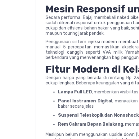
Mesin Responsif u
Secara performa, Bajaj membekali naked bike
sudah dikenal responsif untuk penggunaan ha
cukup dan efisiensi bahan bakar yang baik, s
maupun touring jarak pendek.
Penggunaan sistem injeksi modern membuat 
manual 5 percepatan memastikan akseleras
teknologi canggih seperti VVA milik Yam
berkendara yang menyenangkan bagi penggun
Fitur Modern di Ke
Dengan harga yang berada di rentang Rp 23 
cukup lengkap. Beberapa keunggulan yang dita
Lampu Full LED
, memberikan visibilitas 
Panel Instrumen Digital
, menyajikan
bakar secara jelas
Suspensi Teleskopik dan Monoshock
Rem Cakram Depan Belakang
, memas
Meskipun belum menggunakan upside down (USD