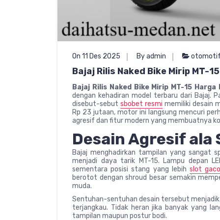
On 11 Des 2025
By admin
otomoti
Bajaj Rilis Naked Bike Mirip MT-
Bajaj Rilis Naked Bike Mirip MT-15 Harg
dengan kehadiran model terbaru dari Bajaj. P
disebut-sebut
sbobet resmi
memiliki desain m
Rp 23 jutaan, motor ini langsung mencuri per
agresif dan fitur modern yang membuatnya kom
Desain Agresif ala
Bajaj menghadirkan tampilan yang sangat sp
menjadi daya tarik MT-15. Lampu depan L
sementara posisi stang yang lebih
slot gaco
berotot dengan shroud besar semakin mempe
muda.
Sentuhan-sentuhan desain tersebut menjadikan
terjangkau. Tidak heran jika banyak yang l
tampilan maupun postur bodi.