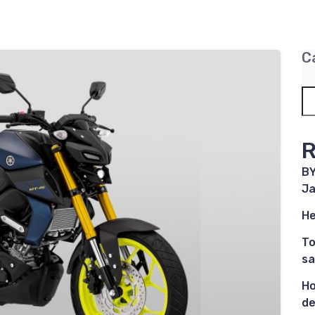
C
R
BY
Ja
He
To
sa
Ho
de