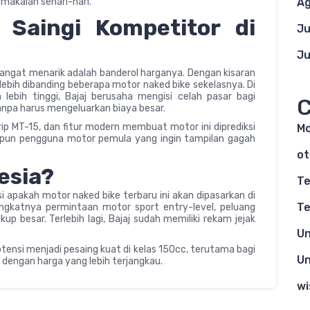
akaian sehari-hari.
Ag
 Saingi Kompetitor di
Ju
Ju
sangat menarik adalah banderol harganya. Dengan kisaran
lebih dibanding beberapa motor naked bike sekelasnya. Di
ebih tinggi, Bajaj berusaha mengisi celah pasar bagi
C
npa harus mengeluarkan biaya besar.
rip MT-15, dan fitur modern membuat motor ini diprediksi
Mo
upun pengguna motor pemula yang ingin tampilan gagah
ot
esia?
Te
i apakah motor naked bike terbaru ini akan dipasarkan di
Te
ingkatnya permintaan motor sport entry-level, peluang
 besar. Terlebih lagi, Bajaj sudah memiliki rekam jejak
Un
otensi menjadi pesaing kuat di kelas 150cc, terutama bagi
Un
dengan harga yang lebih terjangkau.
wi