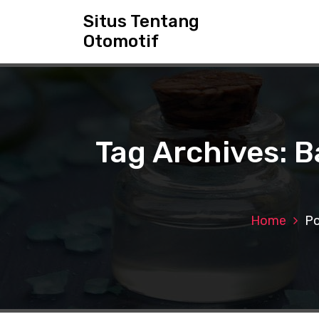
S
Situs Tentang
k
Otomotif
i
p
t
o
c
o
n
Tag Archives: B
t
e
n
t
Home
Po