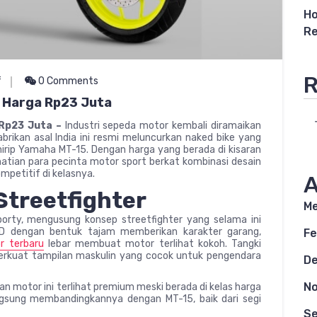
Ho
Re
R
f
0 Comments
15 Harga Rp23 Juta
a Rp23 Juta –
Industri sepeda motor kembali diramaikan
abrikan asal India ini resmi meluncurkan naked bike yang
irip Yamaha MT-15. Dengan harga yang berada di kisaran
hatian para pecinta motor sport berkat kombinasi desain
petitif di kelasnya.
A
 Streetfighter
Me
orty, mengusung konsep streetfighter yang selama ini
ED dengan bentuk tajam memberikan karakter garang,
Fe
r terbaru
lebar membuat motor terlihat kokoh. Tangki
rkuat tampilan maskulin yang cocok untuk pengendara
D
N
 motor ini terlihat premium meski berada di kelas harga
angsung membandingkannya dengan MT-15, baik dari segi
S